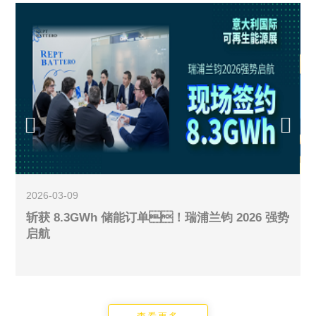
2026-03-09
2
展
斩获 8.3GWh 储能订单！瑞浦兰钧 2026 强势
启航