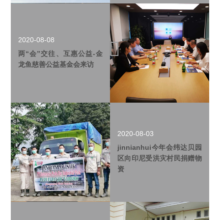
2020-08-08
两“会”交往、互惠公益-金
龙鱼慈善公益基金会来访
2020-08-03
jinnianhui今年会纬达贝园
区向印尼受洪灾村民捐赠物
资